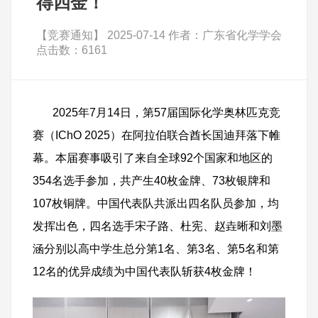
得四金！
【竞赛通知】 2025-07-14 作者：广东省化学学会
点击数：6161
2025
年
7
月
14
日，第
57
届国际化学奥林匹克竞
赛（
IChO 2025
）在阿拉伯联合酋长国
迪拜落下帷
幕。本届赛事吸引了来自全球
92
个国家和地区的
354
名选手参加，共产生
40
枚金牌、
73
枚银牌和
107
枚铜牌。中国代表队共派出四名队员参加，均
发挥出色，四名选手宋子路、杜宪、赵垚晰和刘墨
涵分别以高中学生总分第
1
名、第
3
名、第
5
名和第
12
名的优异成绩为中国代表队斩获
4
枚金牌！