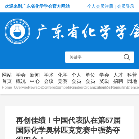
欢迎来到广东省化学学会官方网站
个人会员注册
|
会员登录
网站
学会
新闻
学术
化学
个人
单位
学会
人才
科普
首页
概况
中心
会议
竞赛
会员
会员
奖励
招聘
园地
Home
Overview
NewsCenter
Conference
Competition
Member
OrganizationMember
Awards
Recruitment
Science
再创佳绩！中国代表队在第57届
国际化学奥林匹克竞赛中强势夺